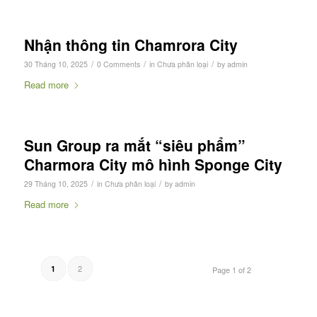
Nhận thông tin Chamrora City
/
/
/
30 Tháng 10, 2025
0 Comments
in
Chưa phân loại
by
admin
Read more
Sun Group ra mắt “siêu phẩm”
Charmora City mô hình Sponge City
/
/
29 Tháng 10, 2025
in
Chưa phân loại
by
admin
Read more
2
1
Page 1 of 2