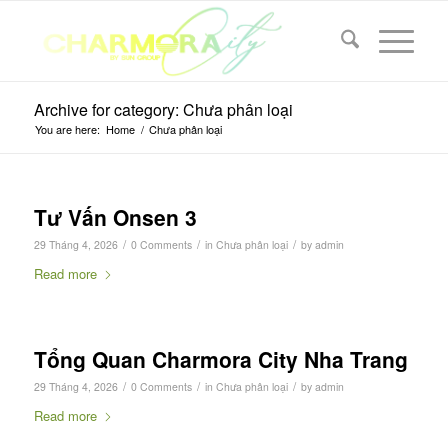
Archive for category: Chưa phân loại
You are here:
Home
/
Chưa phân loại
Tư Vấn Onsen 3
/
/
/
29 Tháng 4, 2026
0 Comments
in
Chưa phân loại
by
admin
Read more
Tổng Quan Charmora City Nha Trang
/
/
/
29 Tháng 4, 2026
0 Comments
in
Chưa phân loại
by
admin
Read more