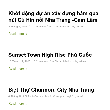
Khởi động dự án xây dựng hầm qua
núi Cù Hin nối Nha Trang -Cam Lâm
/
/
/
2 Tháng 1, 2026
0 Comments
in
Chưa phân loại
by
admin
Read more
Sunset Town High Rise Phú Quốc
/
/
/
10 Tháng 12, 2025
0 Comments
in
Chưa phân loại
by
admin
Read more
Biệt Thự Charmora City Nha Trang
/
/
/
4 Tháng 12, 2025
0 Comments
in
Chưa phân loại
by
admin
Read more