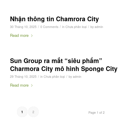
Nhận thông tin Chamrora City
/
/
/
30 Tháng 10, 2025
0 Comments
in
Chưa phân loại
by
admin
Read more
Sun Group ra mắt “siêu phẩm”
Charmora City mô hình Sponge City
/
/
29 Tháng 10, 2025
in
Chưa phân loại
by
admin
Read more
2
1
Page 1 of 2