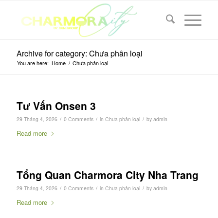
Archive for category: Chưa phân loại
You are here:
Home
/
Chưa phân loại
Tư Vấn Onsen 3
/
/
/
29 Tháng 4, 2026
0 Comments
in
Chưa phân loại
by
admin
Read more
Tổng Quan Charmora City Nha Trang
/
/
/
29 Tháng 4, 2026
0 Comments
in
Chưa phân loại
by
admin
Read more