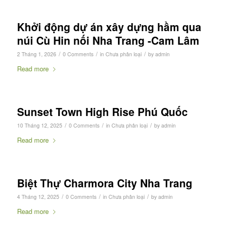
Khởi động dự án xây dựng hầm qua
núi Cù Hin nối Nha Trang -Cam Lâm
/
/
/
2 Tháng 1, 2026
0 Comments
in
Chưa phân loại
by
admin
Read more
Sunset Town High Rise Phú Quốc
/
/
/
10 Tháng 12, 2025
0 Comments
in
Chưa phân loại
by
admin
Read more
Biệt Thự Charmora City Nha Trang
/
/
/
4 Tháng 12, 2025
0 Comments
in
Chưa phân loại
by
admin
Read more