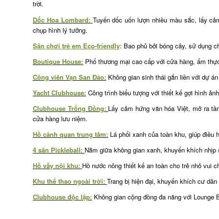
trời.
Dốc Hoa Lombard:
Tuyến dốc uốn lượn nhiều màu sắc, lấy cảm
chụp hình lý tưởng.
Sân chơi trẻ em Eco-friendly
:
Bao phủ bởi bóng cây, sử dụng chấ
Boutique House:
Phố thương mại cao cấp với cửa hàng, ẩm thực 
Công viên Vạn San Đảo:
Không gian sinh thái gắn liền với dự án
Yacht Clubhouse:
Công trình biểu tượng với thiết kế gợi hình ảnh
Clubhouse Trống Đồng:
Lấy cảm hứng văn hóa Việt, mở ra tầm
cửa hàng lưu niệm.
Hồ cảnh quan trung tâm:
Lá phổi xanh của toàn khu, giúp điều h
4 sân Pickleball:
Nằm giữa không gian xanh, khuyến khích nhịp s
Hồ vầy nội khu:
Hồ nước nông thiết kế an toàn cho trẻ nhỏ vui ch
Khu thể thao ngoài trời:
Trang bị hiện đại, khuyến khích cư dân 
Clubhouse độc lập:
Không gian cộng đồng đa năng với Lounge B