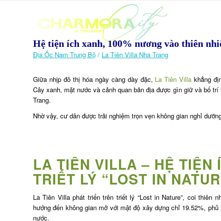
Hệ tiện ích xanh, 100% nương vào thiên nhiê
Địa Ốc Nam Trung Bộ
/
La Tiên Villa Nha Trang
Giữa nhịp đô thị hóa ngày càng dày đặc,
La Tiên Villa
khẳng định
Cây xanh, mặt nước và cảnh quan bản địa được gìn giữ và bố trí 
Trang.
Nhờ vậy, cư dân được trải nghiệm trọn vẹn không gian nghỉ dưỡng 
LA TIÊN VILLA – HỆ TIỆN
TRIẾT LÝ “
LOST IN NATUR
La Tiên Villa phát triển trên triết lý “Lost in Nature”, coi thi
hướng đến không gian mở với mật độ xây dựng chỉ 19.52%, phủ x
nước.