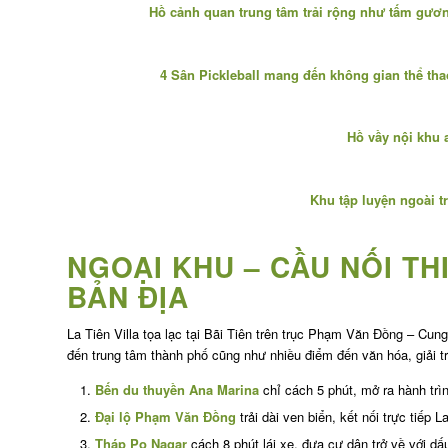
Hồ cảnh quan trung tâm trải rộng như tấm gươn
4 Sân Pickleball mang đến không gian thể tha
Hồ vầy nội khu 
Khu tập luyện ngoài t
NGOẠI KHU – CẦU NỐI TH
BẢN ĐỊA
La Tiên Villa tọa lạc tại Bãi Tiên trên trục Phạm Văn Đồng – Cun
đến trung tâm thành phố cũng như nhiều điểm đến văn hóa, giải tr
Bến du thuyền Ana Marina
chỉ cách 5 phút, mở ra hành tr
Đại lộ Phạm Văn Đồng
trải dài ven biển, kết nối trực tiếp L
Tháp Po Nagar
cách 8 phút lái xe, đưa cư dân trở về với dấ