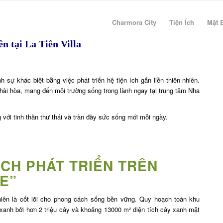
Charmora City
Tiện Ích
Mặt 
n tại La Tiên Villa
 sự khác biệt bằng việc phát triển hệ tiện ích gắn liền thiên nhiên.
hài hòa, mang đến môi trường sống trong lành ngay tại trung tâm Nha
với tinh thần thư thái và tràn đầy sức sống mới mỗi ngày.
 ÍCH PHÁT TRIỂN TRÊN
E”
ên nhiên là cốt lõi cho phong cách sống bền vững. Quy hoạch toàn khu
anh bởi hơn 2 triệu cây và khoảng 13000 m² diện tích cây xanh mặt