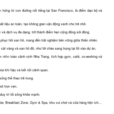
 hứng từ con đường nổi tiếng tại San Francisco, là điểm dạo bộ và
t liệu an toàn, tạo không gian vận động xanh cho trẻ nhỏ.
và dịch vụ đa dạng, trở thành điểm hẹn cộng đồng sôi động.
 phục hồi san hô, mang đến trải nghiệm bền vững giữa thiên nhiên.
 cát vàng và san hô đỏ, như lời chào sang trọng tại lối vào dự án.
 nhìn toàn cảnh vịnh Nha Trang, tích hợp gym, café, co-working và
òa khí hậu và kết nối cảnh quan.
ống thể thao trẻ trung.
ơi trọn vẹn.
duy trì lối sống khỏe mạnh.
ar, Breakfast Zone, Gym & Spa, khu vui chơi và cửa hàng tiện ích…