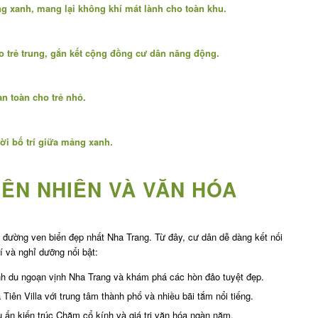
g xanh, mang lại không khí mát lành cho toàn khu.
o trẻ trung, gắn kết cộng đồng cư dân năng động.
an toàn cho trẻ nhỏ.
rời bố trí giữa mảng xanh.
IÊN NHIÊN VÀ VĂN HÓA
g đường ven biển đẹp nhất Nha Trang. Từ đây, cư dân dễ dàng kết nối
í và nghỉ dưỡng nổi bật:
ình du ngoạn vịnh Nha Trang và khám phá các hòn đảo tuyệt đẹp.
a Tiên Villa với trung tâm thành phố và nhiều bãi tắm nổi tiếng.
u ấn kiến trúc Chăm cổ kính và giá trị văn hóa ngàn năm.