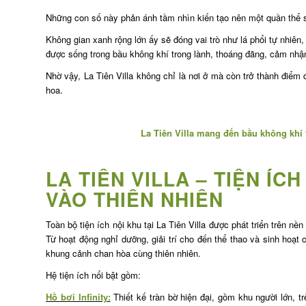
Những con số này phản ánh tầm nhìn kiến tạo nên một quần thể s
Không gian xanh rộng lớn ấy sẽ đóng vai trò như lá phổi tự nhiên,
được sống trong bầu không khí trong lành, thoáng đãng, cảm nhận
Nhờ vậy, La Tiên Villa không chỉ là nơi ở mà còn trở thành điểm
hoa.
La Tiên Villa mang đến bầu không khí
LA TIÊN VILLA – TIỆN ÍC
VÀO THIÊN NHIÊN
Toàn bộ tiện ích nội khu tại La Tiên Villa được phát triển trên n
Từ hoạt động nghỉ dưỡng, giải trí cho đến thể thao và sinh hoạt
khung cảnh chan hòa cùng thiên nhiên.
Hệ tiện ích nổi bật gồm:
Hồ bơi Infinity:
Thiết kế tràn bờ hiện đại, gồm khu người lớn, 