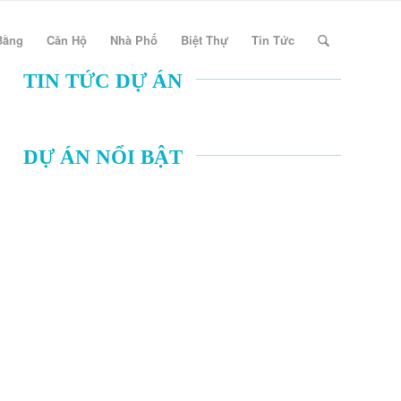
Bằng
Căn Hộ
Nhà Phố
Biệt Thự
Tin Tức
TIN TỨC DỰ ÁN
DỰ ÁN NỔI BẬT