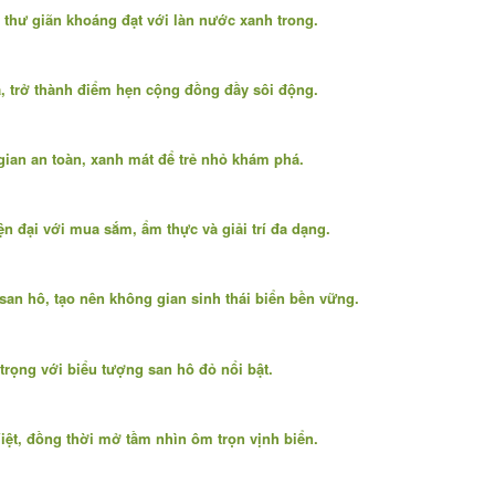
n thư giãn khoáng đạt với làn nước xanh trong.
, trở thành điểm hẹn cộng đồng đầy sôi động.
gian an toàn, xanh mát để trẻ nhỏ khám phá.
 đại với mua sắm, ẩm thực và giải trí đa dạng.
san hô, tạo nên không gian sinh thái biển bền vững.
trọng với biểu tượng san hô đỏ nổi bật.
ệt, đồng thời mở tầm nhìn ôm trọn vịnh biển.