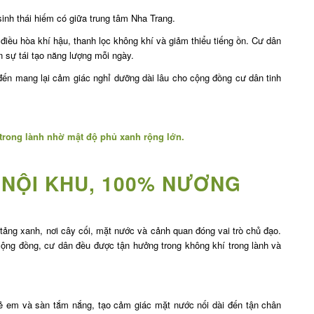
inh thái hiếm có giữa trung tâm Nha Trang.
 điều hòa khí hậu, thanh lọc không khí và giảm thiểu tiếng ồn. Cư dân
 sự tái tạo năng lượng mỗi ngày.
 đến mang lại cảm giác nghỉ dưỡng dài lâu cho cộng đồng cư dân tinh
 trong lành nhờ mật độ phủ xanh rộng lớn.
H NỘI KHU, 100% NƯƠNG
ền tảng xanh, nơi cây cối, mặt nước và cảnh quan đóng vai trò chủ đạo.
 cộng đồng, cư dân đều được tận hưởng trong không khí trong lành và
trẻ em và sàn tắm nắng, tạo cảm giác mặt nước nối dài đến tận chân